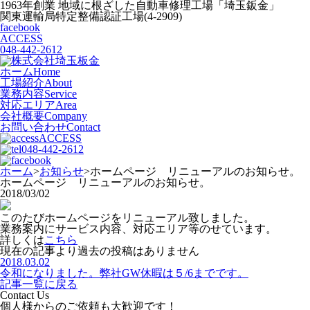
1963年創業 地域に根ざした自動車修理工場「埼玉鈑金」
関東運輸局特定整備認証工場(4-2909)
facebook
ACCESS
048-442-2612
ホーム
Home
工場紹介
About
業務内容
Service
対応エリア
Area
会社概要
Company
お問い合わせ
Contact
ACCESS
048-442-2612
ホーム
>
お知らせ
>
ホームページ リニューアルのお知らせ。
ホームページ リニューアルのお知らせ。
2018/03/02
このたびホームページをリニューアル致しました。
業務案内にサービス内容、対応エリア等のせています。
詳しくは
こちら
現在の記事より過去の投稿はありません
2018.03.02
令和になりました。弊社GW休暇は５/6までです。
記事一覧に戻る
Contact Us
個人様からのご依頼も大歓迎です！