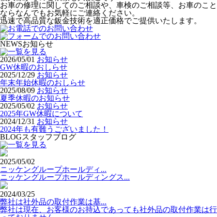
お車の修理に関してのご相談や、車検のご相談等、お車のこと
ならなんでもお気軽にご連絡ください。
迅速で高品質な鈑金技術を適正価格でご提供いたします。
NEWS
お知らせ
2026/05/01
お知らせ
GW休暇のおしらせ
2025/12/29
お知らせ
年末年始休暇のおしらせ
2025/08/09
お知らせ
夏季休暇のお知らせ
2025/05/02
お知らせ
2025年GW休暇について
2024/12/31
お知らせ
2024年も有難うございました！
BLOG
スタッフブログ
2025/05/02
ニッケングループホールディ...
ニッケングループホールディングス...
2024/03/25
弊社は社外品の取付作業は基...
弊社は現在、お客様のお持込であっても社外品の取付作業は行